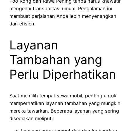
Poo Kong dan Rawa Pening tanpa harus khawatir
mengenai transportasi umum. Pengalaman ini
membuat perjalanan Anda lebih menyenangkan
dan efisien.
Layanan
Tambahan yang
Perlu Diperhatikan
Saat memilih tempat sewa mobil, penting untuk
memperhatikan layanan tambahan yang mungkin
mereka tawarkan. Beberapa layanan yang sering
disediakan meliputi:
Layanan antar-jemput dari dan ke bandara.