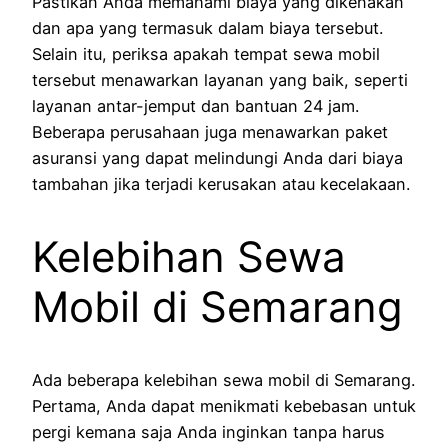
Pastikan Anda memahami biaya yang dikenakan
dan apa yang termasuk dalam biaya tersebut.
Selain itu, periksa apakah tempat sewa mobil
tersebut menawarkan layanan yang baik, seperti
layanan antar-jemput dan bantuan 24 jam.
Beberapa perusahaan juga menawarkan paket
asuransi yang dapat melindungi Anda dari biaya
tambahan jika terjadi kerusakan atau kecelakaan.
Kelebihan Sewa
Mobil di Semarang
Ada beberapa kelebihan sewa mobil di Semarang.
Pertama, Anda dapat menikmati kebebasan untuk
pergi kemana saja Anda inginkan tanpa harus