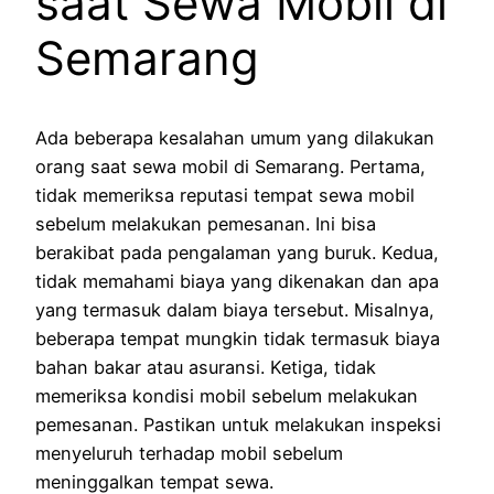
saat Sewa Mobil di
Semarang
Ada beberapa kesalahan umum yang dilakukan
orang saat sewa mobil di Semarang. Pertama,
tidak memeriksa reputasi tempat sewa mobil
sebelum melakukan pemesanan. Ini bisa
berakibat pada pengalaman yang buruk. Kedua,
tidak memahami biaya yang dikenakan dan apa
yang termasuk dalam biaya tersebut. Misalnya,
beberapa tempat mungkin tidak termasuk biaya
bahan bakar atau asuransi. Ketiga, tidak
memeriksa kondisi mobil sebelum melakukan
pemesanan. Pastikan untuk melakukan inspeksi
menyeluruh terhadap mobil sebelum
meninggalkan tempat sewa.