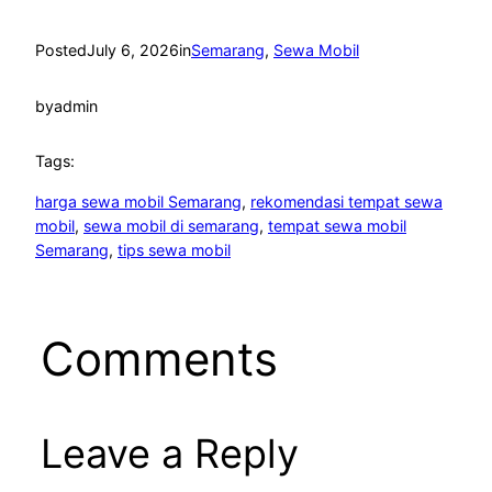
Posted
July 6, 2026
in
Semarang
, 
Sewa Mobil
by
admin
Tags:
harga sewa mobil Semarang
, 
rekomendasi tempat sewa
mobil
, 
sewa mobil di semarang
, 
tempat sewa mobil
Semarang
, 
tips sewa mobil
Comments
Leave a Reply