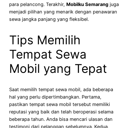
para pelancong. Terakhir,
Mobilku Semarang
juga
menjadi pilihan yang menarik dengan penawaran
sewa jangka panjang yang fleksibel.
Tips Memilih
Tempat Sewa
Mobil yang Tepat
Saat memilih tempat sewa mobil, ada beberapa
hal yang perlu dipertimbangkan. Pertama,
pastikan tempat sewa mobil tersebut memiliki
reputasi yang baik dan telah beroperasi selama
beberapa tahun. Anda bisa mencari ulasan dan
testimoni dari pelanggan sebelumnya. Kedua,