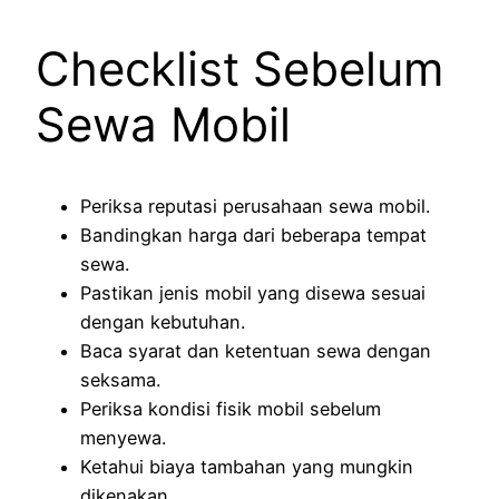
Checklist Sebelum
Sewa Mobil
Periksa reputasi perusahaan sewa mobil.
Bandingkan harga dari beberapa tempat
sewa.
Pastikan jenis mobil yang disewa sesuai
dengan kebutuhan.
Baca syarat dan ketentuan sewa dengan
seksama.
Periksa kondisi fisik mobil sebelum
menyewa.
Ketahui biaya tambahan yang mungkin
dikenakan.