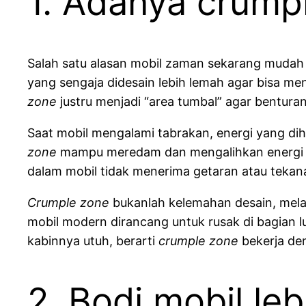
1. Adanya crump
Salah satu alasan mobil zaman sekarang muda
yang sengaja didesain lebih lemah agar bisa men
zone
justru menjadi “area tumbal” agar bentu
Saat mobil mengalami tabrakan, energi yang dih
zone
mampu meredam dan mengalihkan energi be
dalam mobil tidak menerima getaran atau tekan
Crumple zone
bukanlah kelemahan desain, mela
mobil modern dirancang untuk rusak di bagian lu
kabinnya utuh, berarti
crumple zone
bekerja de
2. Bodi mobil leb