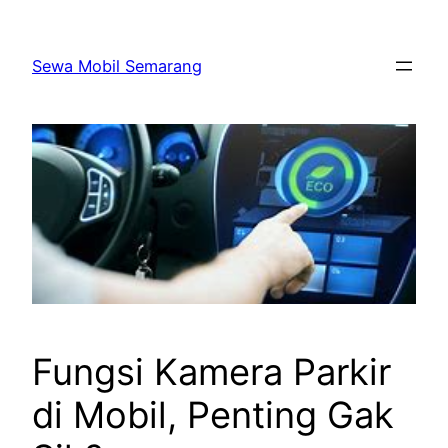
Skip
to
Sewa Mobil Semarang
content
Fungsi Kamera Parkir
di Mobil, Penting Gak