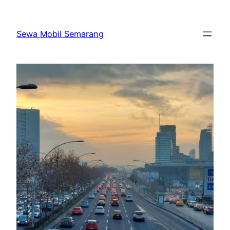
Skip
to
Sewa Mobil Semarang
content