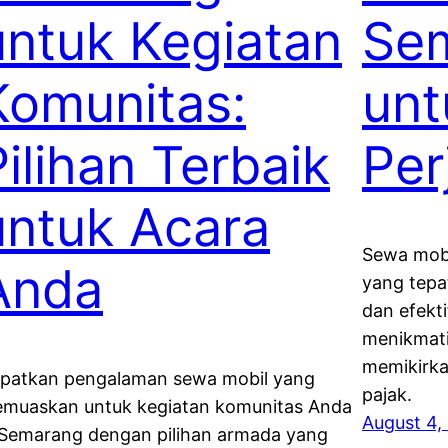
untuk Kegiatan
Se
Komunitas:
unt
Pilihan Terbaik
Per
untuk Acara
Sewa mobi
Anda
yang tepa
dan efekt
menikmati
memikirka
patkan pengalaman sewa mobil yang
pajak.
muaskan untuk kegiatan komunitas Anda
August 4,
 Semarang dengan pilihan armada yang